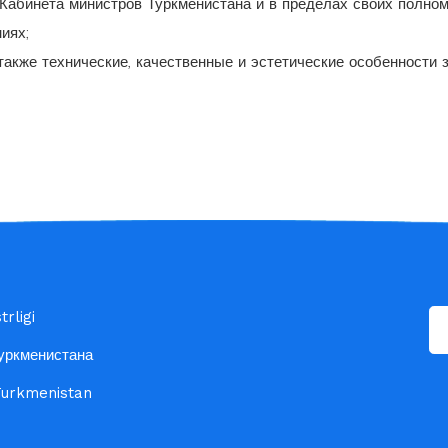
 Кабинета министров Туркменистана и в пределах своих полно
иях;
также технические, качественные и эстетические особенности 
rligi
уркменистана
 Turkmenistan