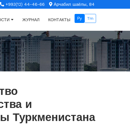
+993(12) 44-46-66
Арчабил шаёлы, 84
Ру
Tm
ОСТИ
ЖУРНАЛ
КОНТАКТЫ
тво
ства и
ры Туркменистана