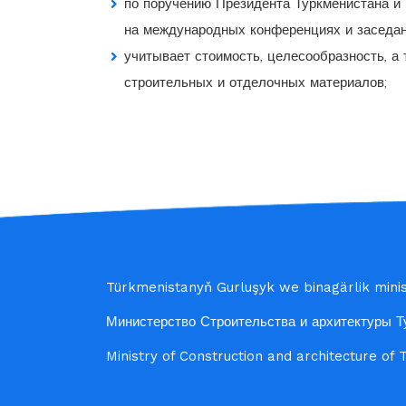
по поручению Президента Туркменистана и
на международных конференциях и заседан
учитывает стоимость, целесообразность, а 
строительных и отделочных материалов;
Türkmenistanyň Gurluşyk we binagärlik minist
Министерство Строительства и архитектуры Т
Ministry of Construction and architecture of