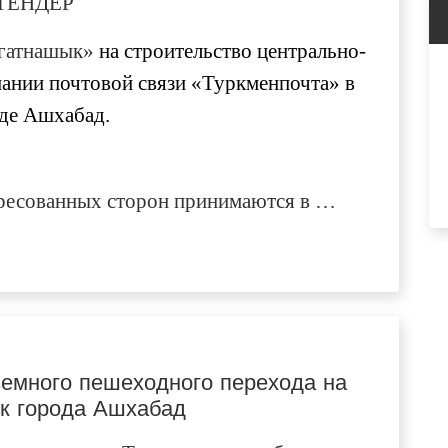
ТЕНДЕР
агатнашык»
на строительство центрально-
ании почтовой связи «Туркменпочта» в
де Ашхабад.
ересованных сторон принимаются в …
земного пешеходного перехода на
ык города Ашхабад