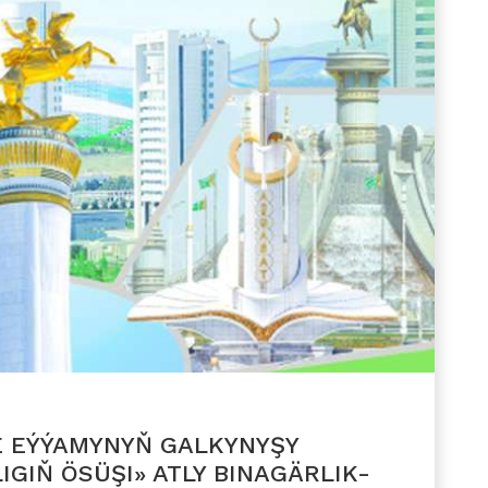
E EÝÝAMYNYŇ GALKYNYŞY
GIŇ ÖSÜŞI» ATLY BINAGÄRLIK-