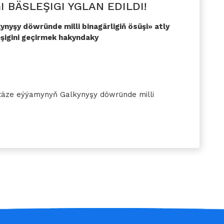
 BÄSLEŞIGI YGLAN EDILDI!
nyşy döwründe milli binagärligiň ösüşi» atly
eşigini geçirmek hakyndaky
täze eýýamynyň Galkynyşy döwründe milli