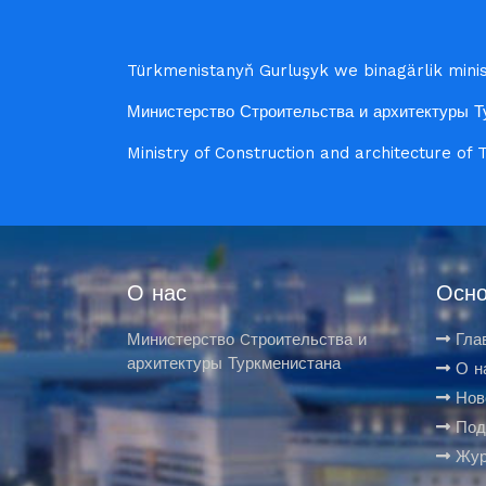
Türkmenistanyň Gurluşyk we binagärlik minist
Министерство Строительства и архитектуры Т
Ministry of Construction and architecture of
О нас
Осно
Министерство Cтроительства и
Гла
архитектуры Туркменистана
О н
Нов
Под
Жур