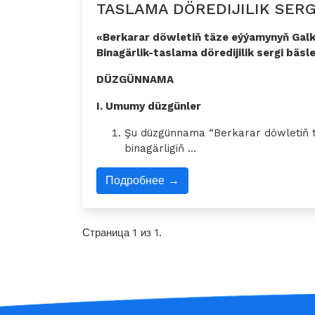
TASLAMA DÖREDIJILIK SERGI
«Berkarar döwletiň täze eýýamynyň Galky
Binagärlik-taslama döredijilik sergi bäsl
DÜZGÜNNAMA
I. Umumy düzgünler
Şu düzgünnama “Berkarar döwletiň 
binagärligiň …
Подробнее →
Страница 1 из 1.