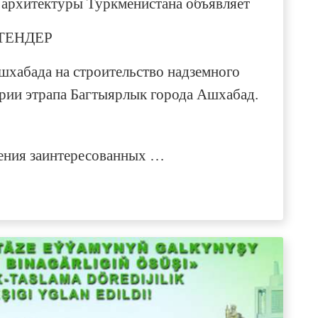
 архитектуры Туркменистана объявляет
ТЕНДЕР
Ашхабада
на строительство надземного
ории этрапа Багтыярлык
города Ашхабад
.
ения заинтересованных …