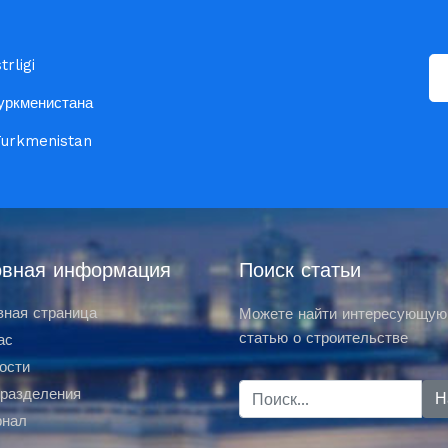
rligi
уркменистана
 Turkmenistan
вная информация
Поиск статьи
вная страница
Можете найти интересующую
статью о строительстве
ас
ости
разделения
нал