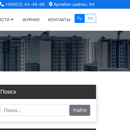
+993(12) 44-46-66
Арчабил шаёлы, 84
Ру
Tm
ОСТИ
ЖУРНАЛ
КОНТАКТЫ
Поиск