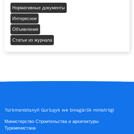
Нормативные документы
Интересное
Объявления
Статьи из журнала
Türkmenistanyň Gurluşyk we binagärlik ministrligi
Министерство Строительства и архитектуры
Туркменистана