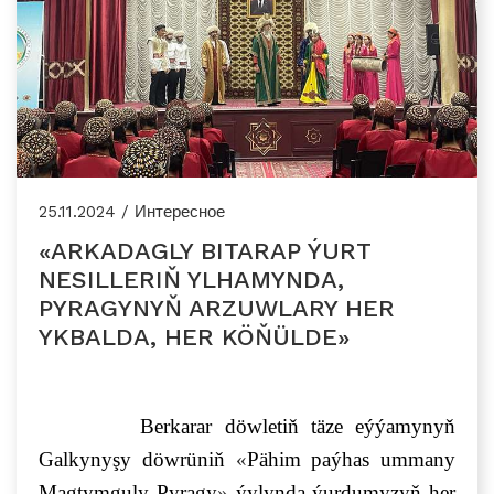
25.11.2024 / Интересное
«ARKADAGLY BITARAP ÝURT
NESILLERIŇ YLHAMYNDA,
PYRAGYNYŇ ARZUWLARY HER
YKBALDA, HER KÖŇÜLDE»
Berkarar döwletiň täze eýýamynyň
Galkynyşy döwrüniň
«
Pähim paýhas ummany
Magtymguly Pyragy
»
ýylynda ýurdumyzyň her