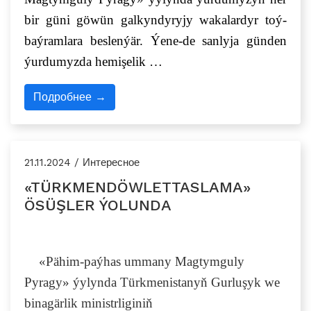
bir güni göwün galkyndyryjy wakalardyr toý-
baýramlara beslenýär. Ýene-de sanlyja günden
ýurdumyzda hemişelik …
Подробнее →
21.11.2024 / Интересное
«TÜRKMENDÖWLETTASLAMA»
ÖSÜŞLER ÝOLUNDA
«
Pähim-paýhas ummany Magtymguly
Pyragy
»
ýylynda
Türkmenistanyň Gurluşyk we
binagärlik ministrliginiň