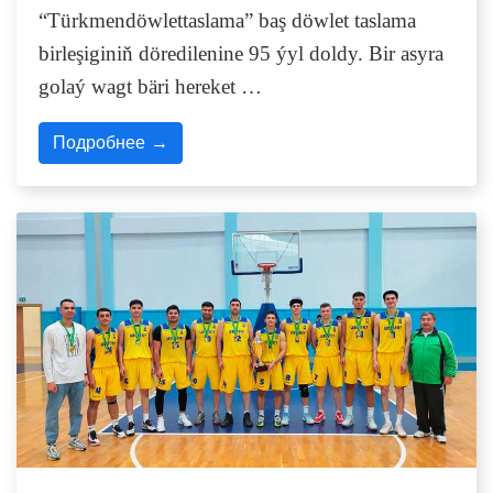
“Türkmendöwlettaslama” baş döwlet taslama
birleşiginiň döredilenine 95 ýyl doldy. Bir asyra
golaý wagt bäri hereket …
Подробнее →