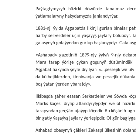
Paýtagtymyzyň häzirki döwürde tanalmaz der
ýatlamalaryny hakydamyzda janlandyrýar.
1881-nji ýylda Aşgabatda ilkinji gurlan binalar 
harby serkerdeler üçin ýaşaýyş jaýlary bolupdyr. 
galasynyň golaýyndan gurlup başlanypdyr. Gala aşga
«Ashabad» gazetiniň 1899-njy ýylyň 9-njy dekab
Mara tarap ýörişe çykan goşunyň düzümindäki ha
Aşgabat hakynda şeýle diýilýär: «...pessejik we ul
da külbejiklerden, kinniwanja we pessejik dükanl
boş ýatan ýerden ybaratdy».
Ilkibaşda şäher esasan Serkerdeler we Söwda köçe
Marks köçesi diýlip atlandyrylypdyr we ol häzir
tarapyndan geçýän ajaýyp köçedir. Bu köçäniň ugru
bir gatly ýaşaýyş jaýlary ýerleşipdir. Ol gür baglyg
Ashabad obasynyň çäkleri Zakaspi ülkesiniň doland