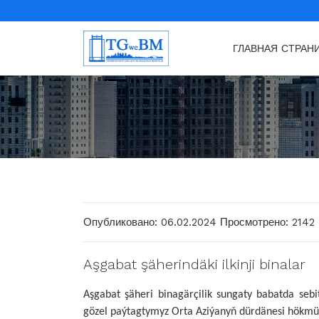
ГЛАВНАЯ СТРАН
Опубликовано: 06.02.2024
Просмотрено: 2142
Aşgabat şäherindäki ilkinji binalar
Aşgabat şäheri binagärçilik sungaty babatda sebi
gözel paýtagtymyz Orta Aziýanyň dürdänesi hökmü