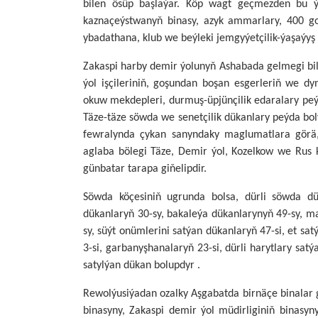
bilen ösüp başlaýar. Köp wagt geçmezden bu ýe
kaznaçeýstwanyň binasy, azyk ammarlary, 400 gol
ybadathana, klub we beýleki jemgyýetçilik-ýaşaýyş
Zakaspi harby demir ýolunyň Ashabada gelmegi bile
ýol işçileriniň, goşundan boşan esgerleriň we dy
okuw mekdepleri, durmuş-üpjünçilik edaralary peýda 
Täze-täze söwda we senetçilik dükanlary peýda bolý
fewralynda çykan sanyndaky maglumatlara görä, 
aglaba bölegi Täze, Demir ýol, Kozelkow we Rus k
günbatar tarapa giňelipdir.
Söwda köçesiniň ugrunda bolsa, dürli söwda dü
dükanlaryň 30-sy, bakaleýa dükanlarynyň 49-sy, m
sy, süýt onümlerini satýan dükanlaryň 47-si, et sa
3-si, garbanyşhanalaryň 23-si, dürli harytlary sa
satylýan dükan bolupdyr .
Rewolýusiýadan ozalky Aşgabatda birnäçe binalar 
binasyny, Zakaspi demir ýol müdirliginiň binasyn