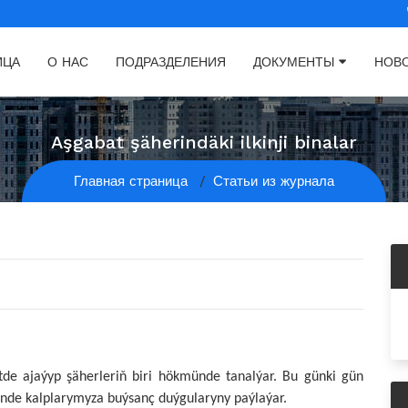
ИЦА
О НАС
ПОДРАЗДЕЛЕНИЯ
ДОКУМЕНТЫ
НОВ
Aşgabat şäherindäki ilkinji binalar
Главная страница
Статьи из журнала
tde ajaýyp şäherleriň biri hökmünde tanalýar. Bu günki gün
nde kalplarymyza buýsanç duýgularyny paýlaýar.