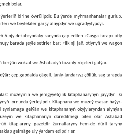
eçmek bolar.
 ýerleriň birine öwrülipdir. Bu ýerde myhmanhanalar gurlup,
gärleri we beýlekiler garşy alnypdyr we ugradyylypdyr.
lyň 6-njy dekabryndaky sanynda çap edilen «Guşga tarap» atly
y barada şeýle setirler bar: «Ilkinji jaň, otlynyň we wagon
ň berýän wokzal we Ashabadyň tozanly köçeleri galýar.
gidýär: çep gapdalda çägeli, janly-jandarsyz çöllük, sag tarapda
last muzeýiniň we jemgyýetçilik kitaphanasynyň jaýydyr. Iki
nynyň ornunda ýerleşipdir. Kitaphana we muzeý esasan haýyr-
i synlamaga gelýän we kitaphananyň okyjylaryndan alynýan
Muzeýiň we kitaphananyň döredilmegi bilen olar Ashabad
üň kitaplaryny, gazetdir žurnallaryny hem-de dürli taryhy
 saklap gelmäge uly ýardam edipdirler.