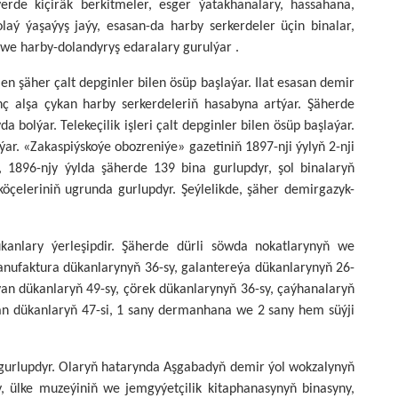
rde kiçiräk berkitmeler, esger ýatakhanalary, hassahana,
aý ýaşaýyş jaýy, esasan-da harby serkerdeler üçin binalar,
 we harby-dolandyryş edaralary gurulýar .
n şäher çalt depginler bilen ösüp başlaýar. Ilat esasan demir
nç alşa çykan harby serkerdeleriň hasabyna artýar. Şäherde
bolýar. Telekeçilik işleri çalt depginler bilen ösüp başlaýar.
ar. «Zakaspiýskoýe obozreniýe» gazetiniň 1897-nji ýylyň 2-nji
1896-njy ýylda şäherde 139 bina gurlupdyr, şol binalaryň
öçeleriniň ugrunda gurlupdyr. Şeýlelikde, şäher demirgazyk-
kanlary ýerleşipdir. Şäherde dürli söwda nokatlarynyň we
anufaktura dükanlarynyň 36-sy, galantereýa dükanlarynyň 26-
týan dükanlaryň 49-sy, çörek dükanlarynyň 36-sy, çaýhanalaryň
týan dükanlaryň 47-si, 1 sany dermanhana we 2 sany hem süýji
gurlupdyr. Olaryň hatarynda Aşgabadyň demir ýol wokzalynyň
y, ülke muzeýiniň we jemgyýetçilik kitaphanasynyň binasyny,