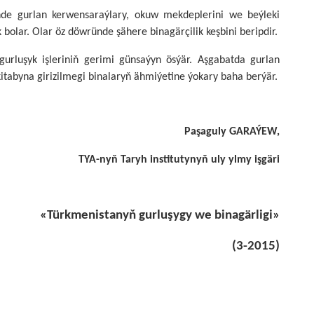
de gurlan kerwensaraýlary, okuw mekdeplerini we beýleki
olar. Olar öz döwründe şähere binagärçilik keşbini beripdir.
rluşyk işleriniň gerimi günsaýyn ösýär. Aşgabatda gurlan
itabyna girizilmegi binalaryň ähmiýetine ýokary baha berýär.
Paşaguly GARAÝEW,
TYA-nyň Taryh institutynyň uly ylmy işgäri
«
Türkmenistanyň gurluşygy we binagärligi
»
(
3
-2015)