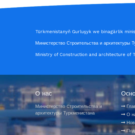
Türkmenistanyň Gurluşyk we binagärlik minist
Министерство Строительства и архитектуры Т
Ministry of Construction and architecture of
О нас
Осно
Министерство Cтроительства и
Гла
архитектуры Туркменистана
О н
Нов
Под