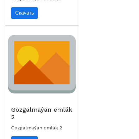
Скачать
Gozgalmaýan emläk
2
Gozgalmaýan emläk 2