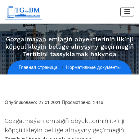
Gozgalmaýan emlägiň obýektleriniň ilkinji
köpçülikleýin bellige alnyşyny geçirmegiň
Tertibini tassyklamak hakynda
Главная страница
Нормативные документы
Опубликовано: 27.01.2021
Просмотрено: 2416
Gozgalmaýan emlägiň obýektleriniň ilkinji
köpçülikleýin bellige alnyşyny geçirmegiň