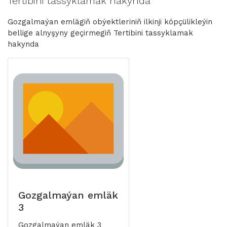
Tertibini tassyklamak hakynda
Gozgalmaýan emlägiň obýektleriniň ilkinji köpçülikleýin
bellige alnyşyny geçirmegiň Tertibini tassyklamak
hakynda
Gozgalmaýan emläk
3
Gozgalmaýan emläk 3