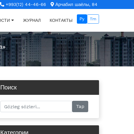
+993(12) 44-46-66
Арчабил шаёлы, 84
Ру
Tm
ОСТИ
ЖУРНАЛ
КОНТАКТЫ
а»
Поиск
Категории