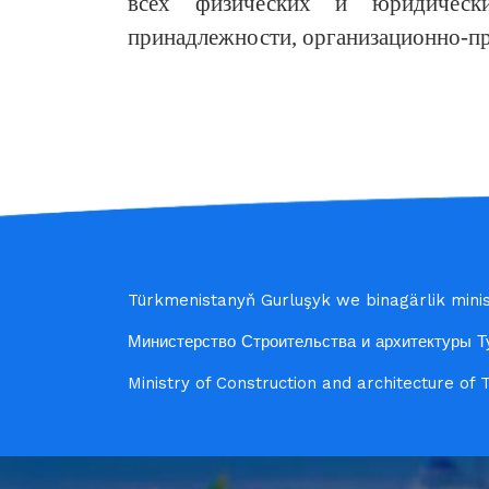
всех физических и юридически
принадлежности, организационно-пр
Türkmenistanyň Gurluşyk we binagärlik minist
Министерство Строительства и архитектуры Т
Ministry of Construction and architecture of