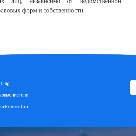
х лиц, независимо от ведомственной
авовых форм и собственности.
rligi
уркменистана
 Turkmenistan