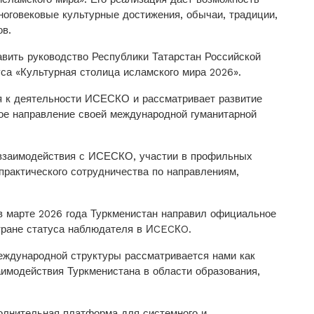
ноговековые культурные достижения, обычаи, традиции,
ов.
авить руководство Республики Татарстан Российской
са «Культурная столица исламского мира 2026».
я к деятельности ИСЕСКО и рассматривает развитие
ное направление своей международной гуманитарной
взаимодействия с ИСЕСКО, участии в профильных
 практического сотрудничества по направлениям,
 в марте 2026 года Туркменистан направил официальное
тране статуса наблюдателя в ИCECКO.
еждународной структуры рассматривается нами как
аимодействия Туркменистана в области образования,
олнительная платформа для системного и