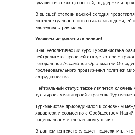
гуманис­тических ценностей, поддержке и прод
В высшей степени важной сегодня представля
интеллектуального потенциала молодёжи, её 
наследию стран мира.
Уважаемые участники сессии!
Внешнеполитический курс Туркменистана базир
нейтралитета, правовой статус которого три
Генеральной Ассамб­леи Организации Объе­ди
последовательного продвижения политики мир
сотрудничества.
Нейтральный статус также является ключевы
культурно-гуманитарной стратегии Туркменист
Туркменистан присоединился к основным меж
характера и сов­местно с Сообществом Наций 
национальном и глобальном уровнях.
В данном контексте следует подчеркнуть, чт