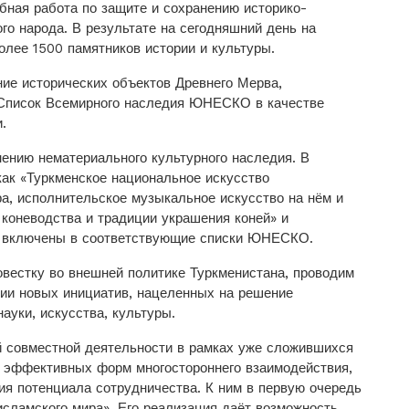
бная работа по защите и сохранению историко-
го народа. В результате на сегодняшний день на
олее 1500 памятников истории и культуры.
ие исторических объектов Древнего Мерва,
 Список Всемирного наследия ЮНЕСКО в качестве
.
нению нематериального культурного наследия. В
как «Туркменское национальное искусство
ра, исполнительское музыкальное искусство на нём и
 коневодства и традиции украшения коней» и
», включены в соответствующие списки ЮНЕСКО.
овестку во внешней политике Туркменистана, проводим
ции новых инициатив, нацеленных на решение
ауки, искусства, культуры.
й сов­местной деятельности в рамках уже сложившихся
е эффективных форм многостороннего взаимодействия,
я потенциала сотрудничества. К ним в первую очередь
исламского мира». Его реализация даёт возможность