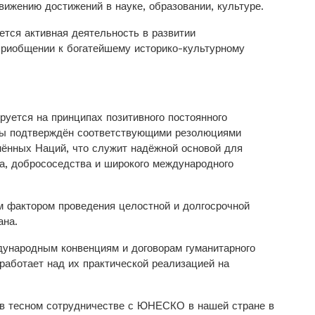
вижению достижений в науке, образовании, культуре.
ется активная деятельность в развитии
приобщении к богатейшему историко-культурному
уется на принципах позитивного постоянного
жды подтверждён соответствующими резолюциями
нённых Наций, что служит надёжной основой для
а, добрососедства и широкого ­международного
м фактором проведения целостной и долгосрочной
ана.
дународным конвенциям и договорам гуманитарного
работает над их практической реализацией на
о в тесном сотрудничестве с ЮНЕСКО в нашей стране в