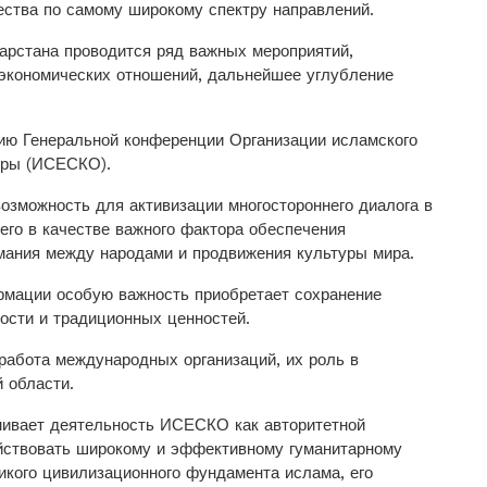
ества по самому широкому спектру направлений.
тарстана проводится ряд важных мероприятий,
кономических отношений, дальнейшее углуб­ление
ию ­Генеральной конференции Организации исламского
туры (ИСЕСКО).
озможность для активизации многостороннего диалога в
его в качестве важного фактора обес­печения
имания между народами и продвижения культуры мира.
рмации особую важность приобретает сохранение
ости и традиционных ценностей.
работа международных организаций, их роль в
 области.
нивает деятельность ИСЕСКО как авторитетной
йствовать широкому и эффективному гуманитарному
икого цивилизационного фундамента ислама, его