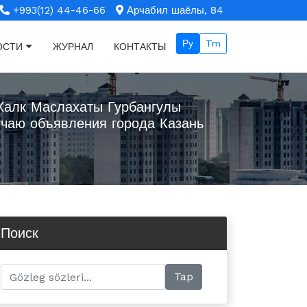
+993(12) 44-46-66
Арчабил шаёлы, 84
Ру
Tm
ОСТИ
ЖУРНАЛ
КОНТАКТЫ
Халк Маслахаты Гурбангулы
чаю объявления города Казань
Поиск