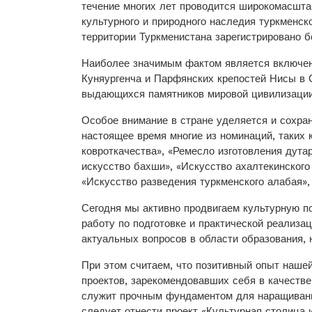
течение многих лет проводится широкомасшта
культурного и природного наследия туркменско
территории Туркменистана зарегистрировано б
Наиболее значимым фактом является включен
Куняургенча и Парфянских крепостей Нисы в
выдающихся памятников мировой цивилизации
Особое внимание в стране уделяется и сохра
настоящее время многие из номинаций, таких 
ковроткачества», «Ремесло изготовления дута
искусство бахши», «Искусство ахалтекинского
«Искусство разведения туркменского алабая
Сегодня мы активно продвигаем культурную п
работу по подготовке и практической реализа
актуальных вопросов в области образования, н
При этом считаем, что позитивный опыт наше
проектов, зарекомендовавших себя в качеств
служит прочным фундаментом для наращивани
следует отнести проект «Культурная столица 