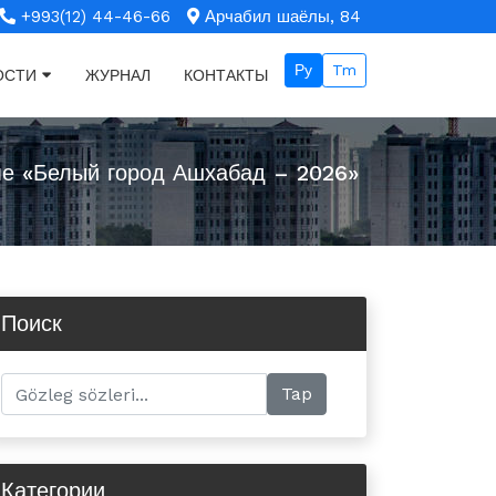
+993(12) 44-46-66
Арчабил шаёлы, 84
Ру
Tm
ОСТИ
ЖУРНАЛ
КОНТАКТЫ
ме «Белый город Ашхабад – 2026»
Поиск
Категории