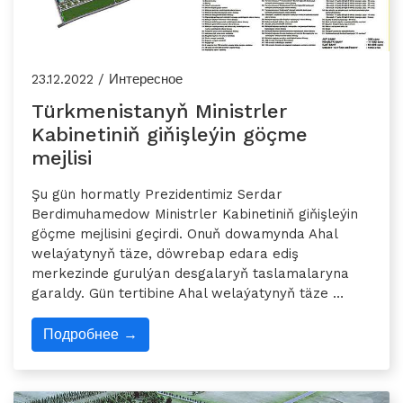
23.12.2022 / Интересное
Türkmenistanyň Ministrler
Kabinetiniň giňişleýin göçme
mejlisi
Şu gün hormatly Prezidentimiz Serdar
Berdimuhamedow Ministrler Kabinetiniň giňişleýin
göçme mejlisini geçirdi. Onuň dowamynda Ahal
welaýatynyň täze, döwrebap edara ediş
merkezinde gurulýan desgalaryň taslamalaryna
garaldy. Gün tertibine Ahal welaýatynyň täze …
Подробнее →